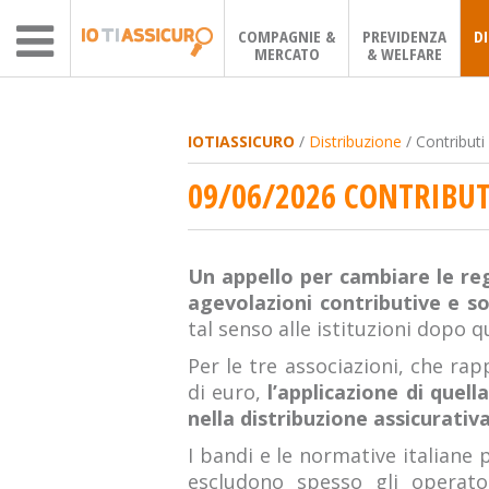
COMPAGNIE &
PREVIDENZA
D
MERCATO
& WELFARE
IOTIASSICURO
/
Distribuzione
/ Contributi 
09/06/2026 CONTRIBUT
Un appello per cambiare le rego
agevolazioni contributive e so
tal senso alle istituzioni dopo q
Per le tre associazioni, che rap
di euro,
l’applicazione di quel
nella distribuzione assicurati
I bandi e le normative italiane
escludono spesso gli operator