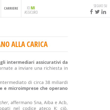
SEGUICI SU
IO
MI
CARRIERE
ASSICURO
ANO ALLA CARICA
gli intermediari assicurativi da
ornate a inviare una richiesta in
intermediato di circa 38 miliardi
cole e microimprese che operano
cher
, affermano Sna, Aiba e Acb,
ppati nel codice ateco K; ciò,