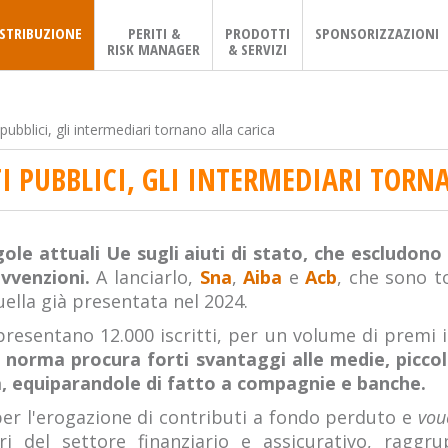
ISTRIBUZIONE
PERITI &
PRODOTTI
SPONSORIZZAZIONI
RISK MANAGER
& SERVIZI
pubblici, gli intermediari tornano alla carica
I PUBBLICI, GLI INTERMEDIARI TORN
le attuali Ue sugli aiuti di stato, che escludono 
vvenzioni.
A lanciarlo,
Sna
,
Aiba
e
Acb
, che sono t
uella già presentata nel 2024.
presentano 12.000 iscritti, per un volume di premi 
la norma procura forti svantaggi alle medie, pic
va, equiparandole di fatto a compagnie e banche.
 per l'erogazione di contributi a fondo perduto e
vou
i del settore finanziario e assicurativo, raggru