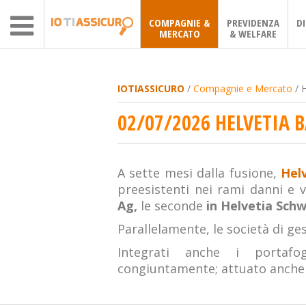
COMPAGNIE &
PREVIDENZA
D
MERCATO
& WELFARE
IOTIASSICURO
/
Compagnie e Mercato
/ H
02/07/2026 HELVETIA B
A sette mesi dalla fusione,
Helv
preesistenti nei rami danni e 
Ag,
le seconde
in Helvetia Sch
Parallelamente, le società di ge
Integrati anche i portafo
congiuntamente; attuato anche i