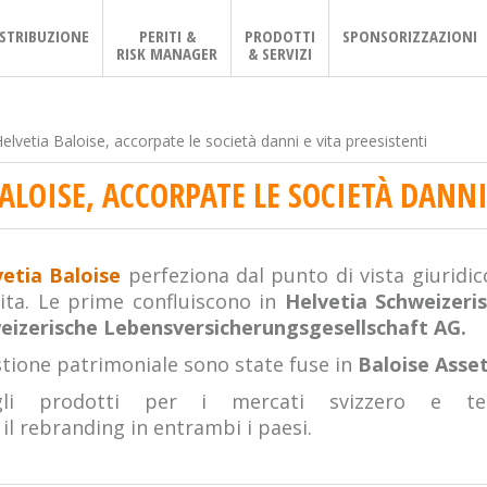
ISTRIBUZIONE
PERITI &
PRODOTTI
SPONSORIZZAZIONI
RISK MANAGER
& SERVIZI
elvetia Baloise, accorpate le società danni e vita preesistenti
ALOISE, ACCORPATE LE SOCIETÀ DANNI
etia Baloise
perfeziona dal punto di vista giuridic
vita. Le prime confluiscono in
Helvetia Schweizeri
weizerische Lebensversicherungsgesellschaft AG.
stione patrimoniale sono state fuse in
Baloise Ass
gli prodotti per i mercati svizzero e ted
l rebranding in entrambi i paesi.