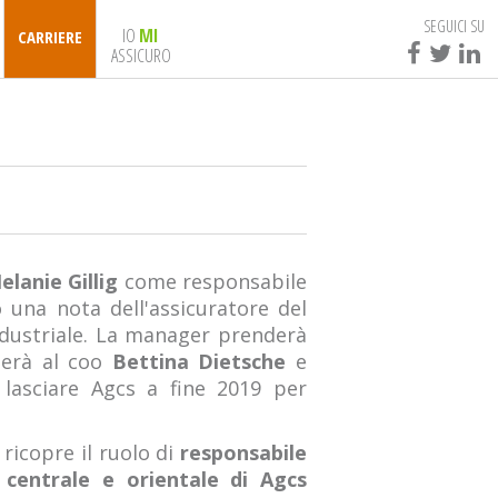
SEGUICI SU
IO
MI
CARRIERE
ASSICURO
elanie Gillig
come responsabile
 una nota dell'assicuratore del
dustriale. La manager prenderà
rterà al coo
Bettina Dietsche
e
 lasciare Agcs a fine 2019 per
ricopre il ruolo di
responsabile
 centrale e orientale di Agcs