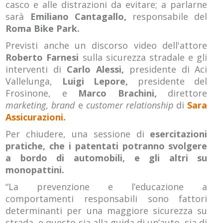
casco e alle distrazioni da evitare; a parlarne
sarà
Emiliano Cantagallo,
responsabile del
Roma Bike Park.
Previsti anche un discorso video dell'attore
Roberto Farnesi
sulla sicurezza stradale e gli
interventi di
Carlo Alessi,
presidente di Aci
Vallelunga,
Luigi Lepore,
presidente del
Frosinone, e
Marco Brachini,
direttore
marketing
,
brand
e
customer relationship
di
Sara
Assicurazioni.
Per chiudere, una sessione di
esercitazioni
pratiche, che i patentati potranno svolgere
a bordo di automobili, e gli altri su
monopattini.
“La prevenzione e l’educazione a
comportamenti responsabili sono fattori
determinanti per una maggiore sicurezza su
strada, e questo sia alla guida di un’auto, sia di