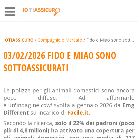
IOTIASSICURO
/
Compagnie e Mercato
/ Fido e Miao sono sottoassicurati
03/02/2026 FIDO E MIAO SONO
SOTTOASSICURATI
Le polizze per gli animali domestici sono ancora
poco diffuse. Ad affermarlo
è un'indagine
cawi
svolta a gennaio 2026 da
Emg
Different
su incarico di
Facile.it.
Secondo la ricerca,
solo il 22% dei padroni (poco
più di 4,8 milioni) ha attivato una copertura per
gli animali domestici, con una media di 117