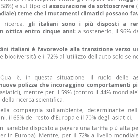
58%) e sul tipo di
assicurazione da sottoscrivere
mondiale) teme che i mutamenti climatici possano fa
 ricerca,
gli italiani sono i più disposti a ren
in ottica entro cinque anni:
a sostenerlo, il 96% d
dini italiani è favorevole alla transizione verso 
 biodiversità e il 72% all'utilizzo dell'auto solo se n
.
Qual è, in questa situazione, il ruolo delle
a
nuove polizze che incoraggino comportamenti pi
 asiatici), mentre per il 59% (contro il 44% mondial
ella ricerca scientifica.
ella compagnia sull'ambiente, determinante nella
ani, il 65% del resto d'Europa e il 70% degli asiatici.
aliani sarebbe disposto a pagare una tariffa più alta 
er in Europa). Mentre, per il 72% a livello mondial