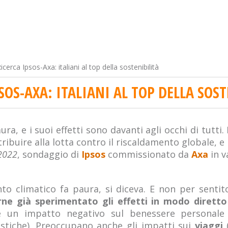
icerca Ipsos-Axa: italiani al top della sostenibilità
SOS-AXA: ITALIANI AL TOP DELLA SOST
ra, e i suoi effetti sono davanti agli occhi di tutti. I
ibuire alla lotta contro il riscaldamento globale, e i
2022
, sondaggio di
Ipsos
commissionato da
Axa
in v
to climatico fa paura, si diceva. E non per sentito
erne già sperimentato gli effetti in modo diretto 
e un impatto negativo sul benessere personale
tiche). Preoccupano anche gli impatti sui
viaggi