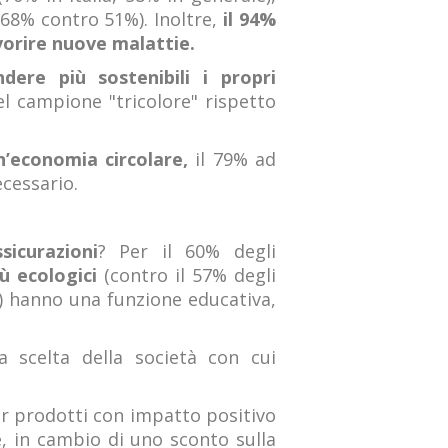
(68% contro 51%). Inoltre,
il 94%
vorire nuove malattie.
dere più sostenibili i propri
el campione "tricolore" rispetto
un’economia circolare,
il 79% ad
ecessario.
ssicurazioni
? Per il 60% degli
ù ecologici
(contro il 57% degli
e) hanno una funzione educativa,
 scelta della società con cui
per prodotti con impatto positivo
e, in cambio di uno sconto sulla