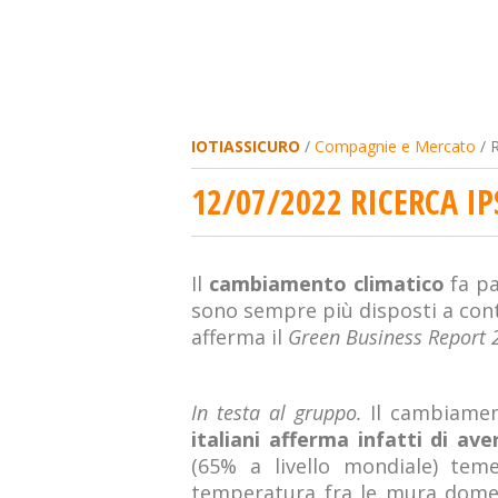
IOTIASSICURO
/
Compagnie e Mercato
/ R
12/07/2022 RICERCA IP
Il
cambiamento climatico
fa pau
sono sempre più disposti a contr
afferma il
Green Business Report 
In testa al gruppo.
Il cambiamen
italiani afferma infatti di av
(65% a livello mondiale) tem
temperatura fra le mura domes