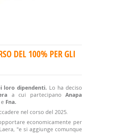
RSO DEL 100% PER GLI
i loro dipendenti.
Lo ha deciso
era
a cui partecipano
Anapa
a
e
Fna.
ccadere nel corso del 2025.
er sopportare economicamente per
o Laera, "e si aggiunge comunque