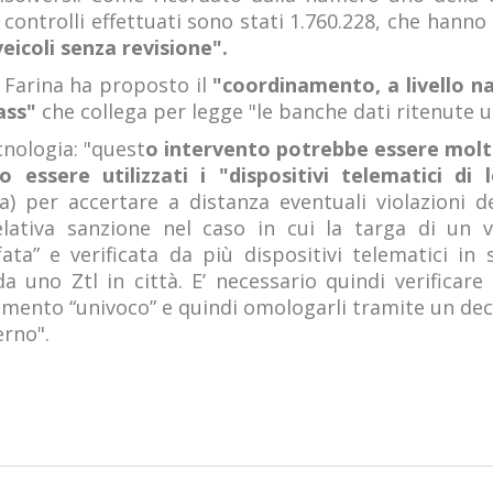
controlli effettuati sono stati 1.760.228, che hanno
veicoli senza revisione".
 Farina ha proposto il
"coordinamento, a livello na
ass"
che collega per legge "le banche dati ritenute uti
cnologia: "quest
o intervento potrebbe essere molt
 essere utilizzati i "dispositivi telematici di 
) per accertare a distanza eventuali violazioni de
elativa sanzione nel caso in cui la targa di un v
fata” e verificata da più dispositivi telematici i
 uno Ztl in città. E’ necessario quindi verificare c
tamento “univoco” e quindi omologarli tramite un de
erno".