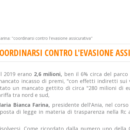
arina: "coordinarsi contro l'evasione assicurativa"
COORDINARSI CONTRO L'EVASIONE ASS
 2019 erano
2,6 milioni,
ben il 6% circa del parco
cato incasso di premi, "con effetti indiretti sui v
 stato un mancato gettito di circa "280 milioni di 
riffa tra nord e sud,
aria Bianca Farina,
presidente dell'Ania, nel corso
posta di legge in materia di trasparenza nella Rc a
olversi. Come ricordato dalla numero uno della Co