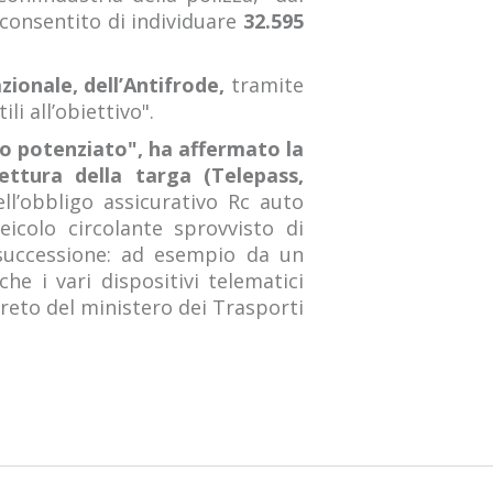
 consentito di individuare
32.595
zionale, dell’Antifrode,
tramite
li all’obiettivo".
o potenziato", ha affermato la
lettura della targa (Telepass,
ll’obbligo assicurativo Rc auto
eicolo circolante sprovvisto di
n successione: ad esempio da un
he i vari dispositivi telematici
creto del ministero dei Trasporti