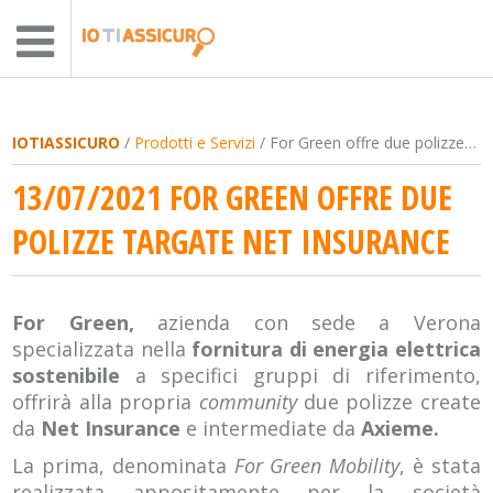
IOTIASSICURO
/
Prodotti e Servizi
/ For Green offre due polizze targate Net Insurance
13/07/2021 FOR GREEN OFFRE DUE
POLIZZE TARGATE NET INSURANCE
For Green,
azienda con sede a Verona
specializzata nella
fornitura di energia elettrica
sostenibile
a specifici gruppi di riferimento,
offrirà alla propria
community
due polizze create
da
Net Insurance
e intermediate da
Axieme.
La prima, denominata
For Green Mobility
, è stata
realizzata appositamente per la società