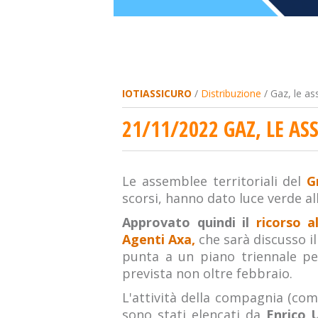
IOTIASSICURO
/
Distribuzione
/ Gaz, le as
21/11/2022 GAZ, LE A
Le assemblee territoriali del
G
scorsi, hanno dato luce verde al
Approvato quindi il
ricorso a
Agenti Axa,
che sarà discusso il
punta a un piano triennale pe
prevista non oltre febbraio.
L'attività della compagnia (co
sono stati elencati da
Enrico U