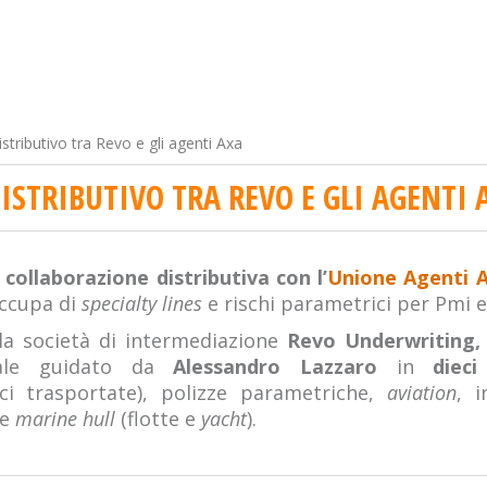
stributivo tra Revo e gli agenti Axa
ISTRIBUTIVO TRA REVO E GLI AGENTI 
a
collaborazione distributiva con l’
Unione Agenti A
occupa di
specialty lines
e rischi parametrici per Pmi e
 la società di intermediazione
Revo Underwriting,
ndale guidato da
Alessandro Lazzaro
in
diec
i trasportate), polizze parametriche,
aviation
, i
e
marine hull
(flotte e
yacht
).