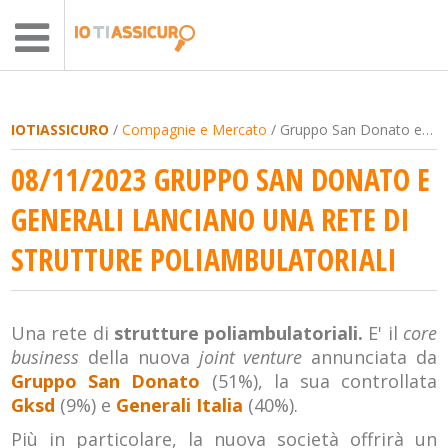
IOTIASSICURO
/
Compagnie e Mercato
/ Gruppo San Donato e Generali lanciano una rete di strutture poliambulatoriali
08/11/2023 GRUPPO SAN DONATO E
GENERALI LANCIANO UNA RETE DI
STRUTTURE POLIAMBULATORIALI
Una rete di
strutture poliambulatoriali.
E' il
core
business
della nuova
joint venture
annunciata da
Gruppo San Donato
(51%), la sua controllata
Gksd
(9%) e
Generali Italia
(40%).
Più in particolare, la nuova società offrirà un