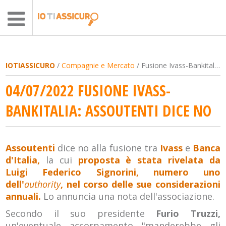
IOTIASSICURO
/
Compagnie e Mercato
/ Fusione Ivass-Bankitalia: Assoutenti dice no
04/07/2022 FUSIONE IVASS-
BANKITALIA: ASSOUTENTI DICE NO
Assoutenti
dice no alla fusione tra
Ivass
e
Banca
d'Italia,
la cui
proposta è stata rivelata da
Luigi Federico Signorini, numero uno
dell'
authority
, nel corso delle sue considerazioni
annuali.
Lo annuncia una nota dell'associazione.
Secondo il suo presidente
Furio Truzzi,
un'eventuale accorpamento "manderebbe gli