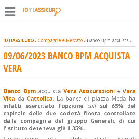
IOTIASSICURO
/
Compagnie e Mercato
/ Banco Bpm acquista Vera
09/06/2023 BANCO BPM ACQUISTA
VERA
Banco Bpm
acquista
Vera Assicurazioni
e
Vera
Vita
da
Cattolica.
La banca di piazza Meda
ha
infatti esercitato l’opzione
call
sul 65% del
capitale delle due società finora controllate
dalla compagnia del gruppo Generali, di cui
l’istituto deteneva già il 35%.
L'operazione, già stabilita dagli accordi