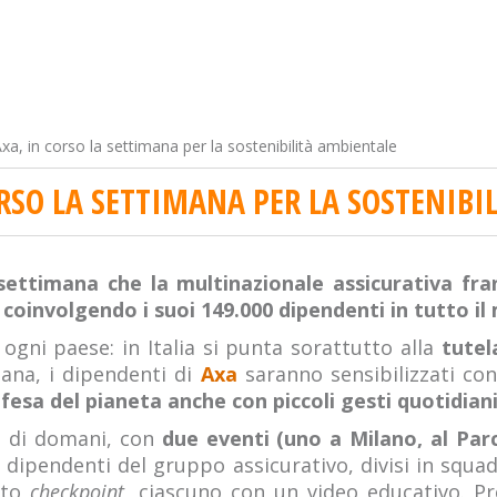
xa, in corso la settimana per la sostenibilità ambientale
ORSO LA SETTIMANA PER LA SOSTENIBI
ettimana che la multinazionale assicurativa fran
e coinvolgendo i suoi 149.000 dipendenti in tutto i
 ogni paese: in Italia si punta sorattutto alla
tutel
ana, i dipendenti di
Axa
saranno sensibilizzati co
ifesa del pianeta anche con piccoli gesti quotidiani
ta di domani, con
due eventi (uno a Milano, al Par
i dipendenti del gruppo assicurativo, divisi in squad
tto
checkpoint
, ciascuno con un video educativo. Pr