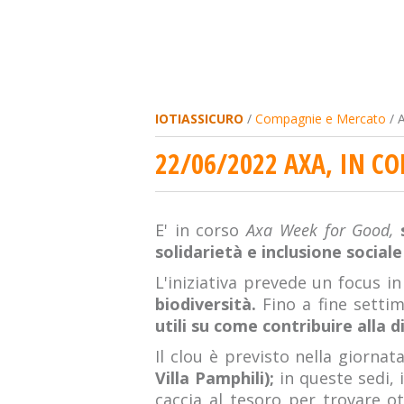
IOTIASSICURO
/
Compagnie e Mercato
/ A
22/06/2022 AXA, IN C
E' in corso
Axa Week for Good,
s
solidarietà e inclusione social
L'iniziativa prevede un focus in
biodiversità.
Fino a fine settim
utili su come contribuire alla d
Il clou è previsto nella giorna
Villa Pamphili);
in queste sedi, 
caccia al tesoro per trovare o