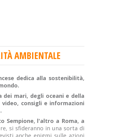
LITÀ AMBIENTALE
cese dedica alla sostenibilità,
l mondo.
a dei mari, degli oceani e della
n
video, consigli e informazioni
.
co Sempione, l'altro a Roma, a
re, si sfideranno in una sorta di
evisti anche enigmi sulle azioni