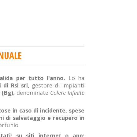
NNUALE
alida per tutto l'anno.
Lo ha
 di Rsi srl,
gestore di impianti
 (Bg),
denominate
Colere Infinite
ose in caso di incidente, spese
ni di salvataggio e recupero in
ortunio.
stati; su siti internet o app;