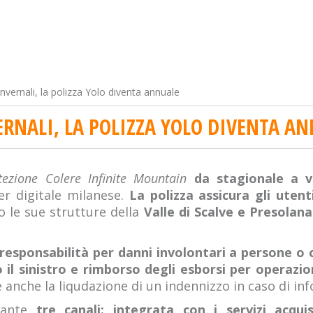
invernali, la polizza Yolo diventa annuale
ERNALI, LA POLIZZA YOLO DIVENTA A
tezione Colere Infinite Mountain
da stagionale a v
r digitale milanese.
La polizza assicura gli utenti
ano le sue strutture della
Valle di Scalve e Presolana
responsabilità per danni involontari a persone o c
 il sinistro e rimborso degli esborsi per operazio
anche la liqudazione di un indennizzo in caso di inf
diante
tre canali: integrata con i servizi acqui