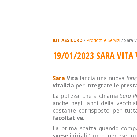
IOTIASSICURO
/
Prodotti e Servizi
/ Sara V
19/01/2023 SARA VITA
Sara
Vita
lancia una nuova
long
vitalizia per integrare le prest
La polizza, che si chiama
Sara P
anche negli anni della vecchi
costante corrisposto per tutt
facoltative.
La prima scatta quando compa
spese iniziali
(come, per esempio, 