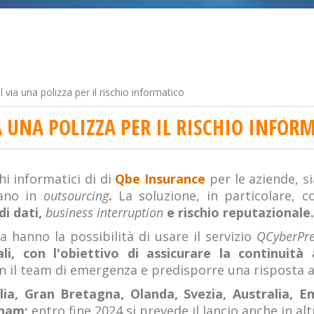
l via una polizza per il rischio informatico
A UNA POLIZZA PER IL RISCHIO INFOR
hi informatici di di
Qbe Insurance
per le aziende, sia
dano in
outsourcing
.
La soluzione, in particolare, 
di dati,
business interruption
e rischio reputazionale.
a hanno la possibilità di usare il servizio
QCyberPr
ali, con l'obiettivo di assicurare la continuità
 il team di emergenza e predisporre una risposta al
alia, Gran Bretagna, Olanda, Svezia, Australia, 
tnam;
entro fine 2024 si prevede il lancio anche in altr