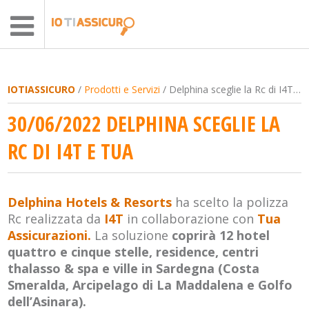
IOTIASSICURO
/
Prodotti e Servizi
/ Delphina sceglie la Rc di I4T e Tua
30/06/2022 DELPHINA SCEGLIE LA
RC DI I4T E TUA
Delphina Hotels & Resorts
ha scelto la polizza
Rc realizzata da
I4T
in collaborazione con
Tua
Assicurazioni.
La soluzione
coprirà 12 hotel
quattro e cinque stelle, residence, centri
thalasso & spa e ville in Sardegna (Costa
Smeralda, Arcipelago di La Maddalena e Golfo
dell’Asinara).