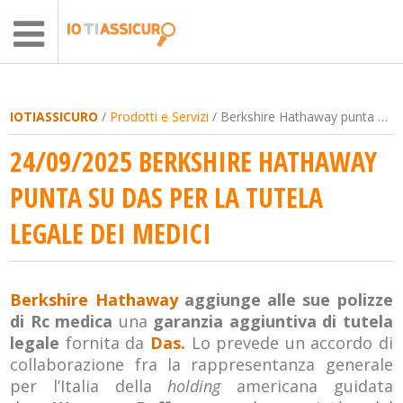
IOTIASSICURO
/
Prodotti e Servizi
/ Berkshire Hathaway punta su Das per la tutela legale dei medici
24/09/2025 BERKSHIRE HATHAWAY
PUNTA SU DAS PER LA TUTELA
LEGALE DEI MEDICI
Berkshire Hathaway
aggiunge alle sue polizze
di Rc medica
una
garanzia aggiuntiva di tutela
legale
fornita da
Das.
Lo prevede un accordo di
collaborazione fra la rappresentanza generale
per l’Italia della
holding
americana guidata