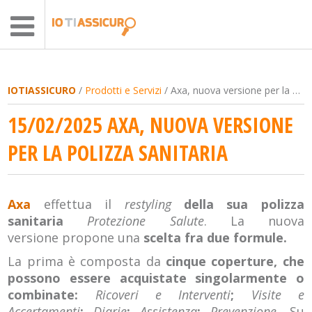
IOTIASSICURO
/
Prodotti e Servizi
/ Axa, nuova versione per la polizza sanitaria
15/02/2025 AXA, NUOVA VERSIONE
PER LA POLIZZA SANITARIA
Axa
effettua il
restyling
della sua polizza
sanitaria
Protezione Salute
. La nuova
versione propone una
scelta fra due formule.
La prima è composta da
cinque coperture, che
possono essere acquistate singolarmente o
combinate:
Ricoveri e Interventi
;
Visite e
Accertamenti
;
Diarie
;
Assistenza
;
Prevenzione
.
Su