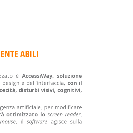
MENTE ABILI
izzato è
AccessiWay
, soluzione
design e dell’interfaccia,
con il
cità, disturbi visivi, cognitivi,
ligenza artificiale, per modificare
rà ottimizzato lo
screen reader
,
mouse
, il
software
agisce sulla