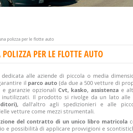
una polizza per le flotte auto
 POLIZZA PER LE FLOTTE AUTO
dedicata alle aziende di piccola o media dimensio
garantire il
parco auto
(da due a 500 vetture di prop
a
e garanzie opzionali
Cvt, kasko, assistenza
e alt
 inutilizzati. Il prodotto si rivolge da un lato alle
ditori),
dall'altro agli spedizionieri e alle pi
delle vetture come mezzi strumentali.
izione del contratto di un unico libro matricola
c
io e possibilità di applicare provvigioni e scontisti