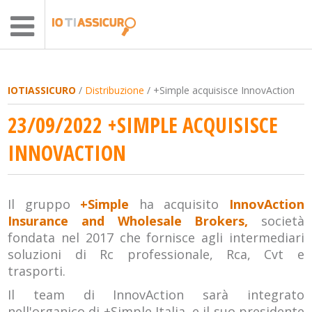
IOTIASSICURO
/
Distribuzione
/ +Simple acquisisce InnovAction
23/09/2022 +SIMPLE ACQUISISCE
INNOVACTION
Il gruppo
+Simple
ha acquisito
InnovAction
Insurance and Wholesale Brokers,
società
fondata nel 2017 che fornisce agli intermediari
soluzioni di Rc professionale, Rca, Cvt e
trasporti.
Il team di InnovAction sarà integrato
nell'organico di +Simple Italia, e il suo presidente