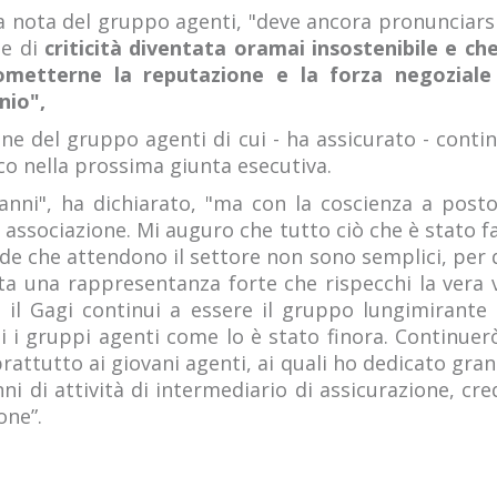
 nota del gruppo agenti, "deve ancora pronunciarsi
ne di
criticità diventata oramai insostenibile e c
ometterne la reputazione e la forza negoziale
nio",
one del gruppo agenti di cui - ha assicurato - conti
co nella prossima giunta esecutiva.
anni", ha dichiarato, "ma con la coscienza a post
 associazione. Mi auguro che tutto ciò che è stato f
fide che attendono il settore non sono semplici, pe
etta una rappresentanza forte che rispecchi la vera
 il Gagi continui a essere il gruppo lungimirant
 i gruppi agenti come lo è stato finora. Continuerò
attutto ai giovani agenti, ai quali ho dedicato gran 
i di attività di intermediario di assicurazione, c
one”.