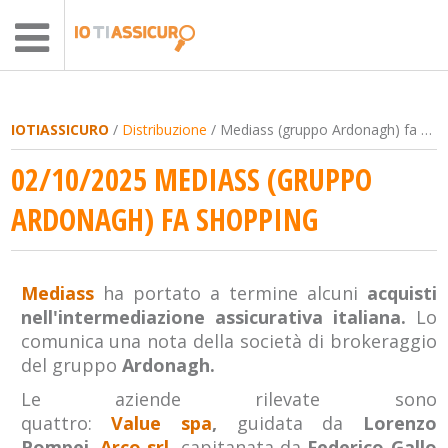
IOTIASSICURO
/
Distribuzione
/ Mediass (gruppo Ardonagh) fa shopping
02/10/2025 MEDIASS (GRUPPO
ARDONAGH) FA SHOPPING
Mediass
ha portato a termine alcuni
acquisti
nell'intermediazione assicurativa italiana.
Lo
comunica una nota della società di brokeraggio
del gruppo
Ardonagh.
Le aziende rilevate sono
quattro:
Value spa
,
guidata da
Lorenzo
Pompei,
Arco srl
,
capitanata da
Federico Gallo