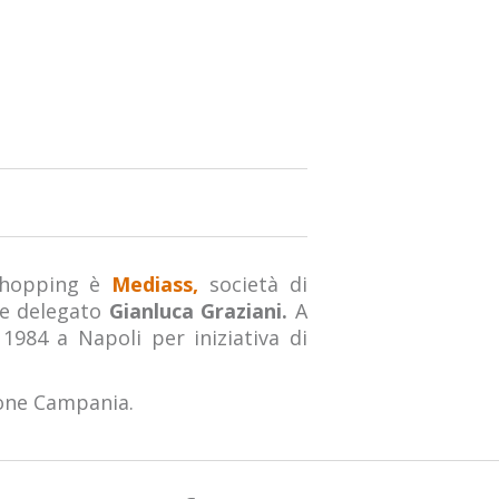
 shopping è
Mediass,
società di
re delegato
Gianluca Graziani.
A
984 a Napoli per iniziativa di
ione Campania.