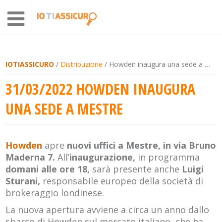
IOTIASSICURO
/
Distribuzione
/ Howden inaugura una sede a Mestre
31/03/2022 HOWDEN INAUGURA
UNA SEDE A MESTRE
Howden
apre
nuovi uffici a Mestre, in via Bruno
Maderna 7
.
All’
inaugurazione,
in programma
domani alle ore 18,
sarà presente anche
Luigi
Sturani,
responsabile europeo della società di
brokeraggio londinese.
La nuova apertura avviene a circa un anno dallo
sbarco di Howden sul mercato italiano, che ha