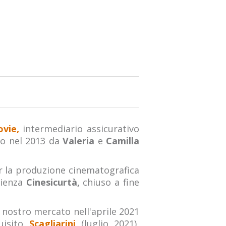
vie,
intermediario assicurativo
ato nel 2013 da
Valeria
e
Camilla
er la produzione cinematografica
rienza
Cinesicurtà,
chiuso a fine
l nostro mercato nell'aprile 2021
uisito
Scagliarini
(luglio 2021),