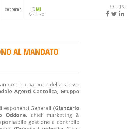
SEGUICI SU
IO
MI
CARRIERE
ASSICURO
CONO AL MANDATO
annuncia una nota della stessa
dale Agenti Cattolica, Gruppo
di esponenti Generali
(Giancarlo
o Oddone,
chief marketing &
sponsabile gestione e controllo
agenti
(Donato Lucchetta,
Gaac;