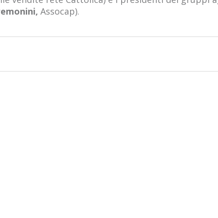
remonini,
Assocap).