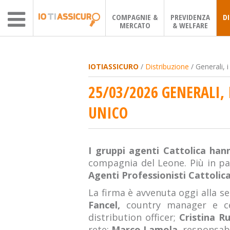
COMPAGNIE &
PREVIDENZA
D
MERCATO
& WELFARE
IOTIASSICURO
/
Distribuzione
/ Generali, 
25/03/2026 GENERALI,
UNICO
I gruppi agenti Cattolica ha
compagnia del Leone. Più in par
Agenti Professionisti Cattolic
La firma è avvenuta oggi alla s
Fancel,
country manager e 
distribution officer;
Cristina Ru
rete;
Marco Lamola,
responsabi