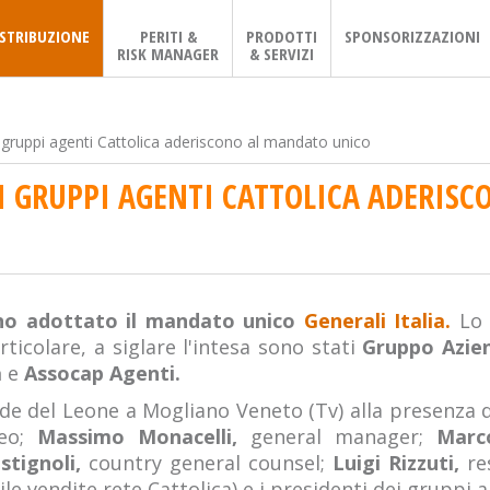
ISTRIBUZIONE
PERITI &
PRODOTTI
SPONSORIZZAZIONI
RISK MANAGER
& SERVIZI
i gruppi agenti Cattolica aderiscono al mandato unico
 I GRUPPI AGENTI CATTOLICA ADERIS
nno adottato il mandato unico
Generali Italia.
Lo 
ticolare, a siglare l'intesa sono stati
Gruppo Azien
a
e
Assocap Agenti.
ede del Leone a Mogliano Veneto (Tv) alla presenza 
ceo;
Massimo Monacelli,
general manager;
Marc
stignoli,
country general counsel;
Luigi Rizzuti,
re
le vendite rete Cattolica) e i presidenti dei gruppi 