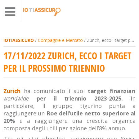
IOTIASSICURO
/
Compagnie e Mercato
/ Zurich, ecco i target per il prossimo triennio
17/11/2022 ZURICH, ECCO I TARGET
PER IL PROSSIMO TRIENNIO
Zurich
ha comunicato i suoi
target finanziari
worldwide
per il triennio 2023-2025.
In
particolare, il gruppo tigurino punta a
raggiungere un
Roe dell’utile netto superiore al
20%
e a raggiungere una crescita organica
composta degli utili per azione dell’8% annuo.
Tra gli altri obiettivi, raggiungere uno Swiss