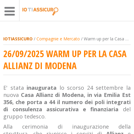
IOTIASSICURO
/
Compagnie e Mercato
/ Warm up per la Casa Allianz di Modena
26/09/2025 WARM UP PER LA CASA
ALLIANZ DI MODENA
E' stata
inaugurata
lo scorso 24 settembre la
nuova
Casa Allianz di Modena, in via Emilia Est
356, che porta a 44 il numero dei poli integrati
di consulenza assicurativa e finanziaria
del
gruppo tedesco.
Alla cerimonia di inaugurazione della
struttura, che riunisce i servizi di
Allianz
e