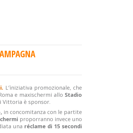
 CAMPAGNA
i.
L'ìniziativa promozionale, che
i Roma e maxischermi allo
Stadio
i Vittoria è sponsor.
,
in concomitanza con le partite
schermi
proporranno invece uno
adiata una
réclame di 15 secondi