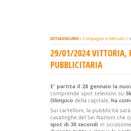
IOTIASSICURO
/
Compagnie e Mercato
/ V
29/01/2024 VITTORIA
PUBBLICITARIA
E' partita il 28 gennaio la nu
comprende spot televisivi su
Sk
Olimpico
della capitale,
ha come
Sui cartelloni, la pubblicità sarà 
casalinghe del Sei Nazioni che o
spot di 30 secondi
in occasione