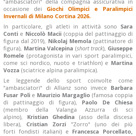
"ambasciatori" della compagnia assicurativa in
occasione dei
Giochi Olimpici e Paralimpici
Invernali di Milano Cortina 2026.
In particolare, gli atleti in attività sono
Sara
Conti
e
Niccolò Macii
(coppia del pattinaggio di
figura dal 2019),
Nikolaj Memola
(pattinatore di
figura),
Martina Valcepina
(
short track
),
Giuseppe
Romele
(protagonista in vari sport paralimpici,
come sci nordico, nuoto e triathlon) e
Martina
Vozza
(sciatrice alpina paralimpica).
Le leggende dello sport coinvolte come
"ambasciatori" di Allianz sono invece
Barbara
Fusar Poli
e
Maurizio Margaglio
(famosa coppia
di pattinaggio di figura),
Paolo De Chiesa
(membro della Valanga Azzurra di sci
alpino),
Kristian Ghedina
(asso della discesa
libera),
Cristian Zorzi
"Zorro" (uno dei più
forti fondisti italiani) e
Francesca Porcellato,