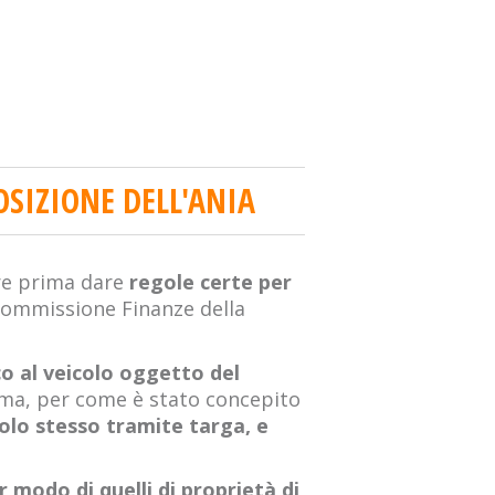
OSIZIONE DELL'ANIA
e prima dare
regole certe per
 commissione Finanze della
co al veicolo oggetto del
tema, per come è stato concepito
colo stesso tramite targa, e
r modo di quelli di proprietà di