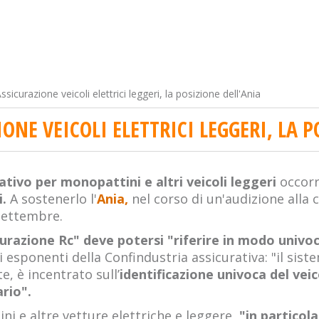
ssicurazione veicoli elettrici leggeri, la posizione dell'Ania
ONE VEICOLI ELETTRICI LEGGERI, LA P
ativo per monopattini e altri veicoli leggeri
occorr
i.
A sostenerlo l'
Ania,
nel corso di un'audizione alla
 settembre.
curazione Rc" deve potersi "riferire in modo univo
 esponenti della Confindustria assicurativa: "il sis
, è incentrato sull’
identificazione univoca del vei
rio".
ni e altre vetture elettriche e leggere,
"in particola