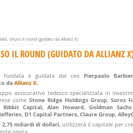
alá, chiuso il round (guidato da Allianz X)
USO IL ROUND (GUIDATO DA ALLIANZ X
fondata e guidata dal ceo
Pierpaolo Barbier
ato da
Allianz X.
uppo assicurativo tedesco specializzata in investi
mprese come
Stone Ridge Holdings Group, Soros 
, Ribbit Capital, Alan Howard, Goldman Sach
efferies, D1 Capital Partners, Claure Group, Alley
a
2,75 miliardi di dollari,
utilizzerà il capitale per cr
ente opera.