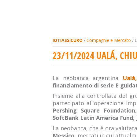
IOTIASSICURO
/
Compagnie e Mercato
/ U
23/11/2024 UALÁ, CHI
La neobanca argentina
Ualá,
finanziamento di serie E guid
Insieme alla controllata del gr
partecipato all'operazione i
Pershing Square Foundation
SoftBank Latin America Fund, J
La neobanca, che è ora valutat
Messico,
mercati in cui attualm