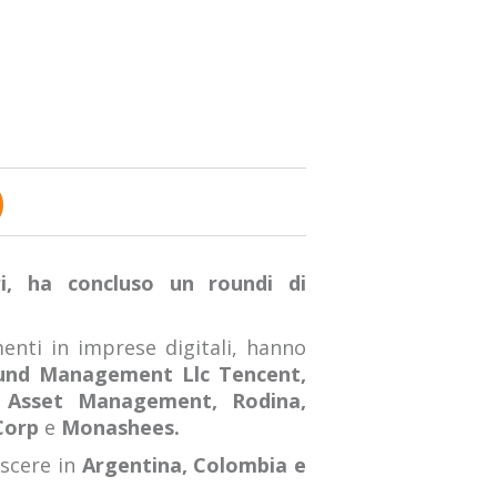
)
i,
ha concluso un roundi di
menti in imprese digitali, hanno
Fund Management Llc Tencent,
s Asset Management, Rodina,
Corp
e
Monashees.
escere in
Argentina, Colombia e