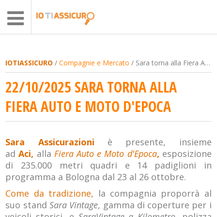
IOTIASSICURO
/
Compagnie e Mercato
/ Sara torna alla Fiera Auto e Moto d'Epoca
22/10/2025 SARA TORNA ALLA
FIERA AUTO E MOTO D'EPOCA
Sara Assicurazioni
è presente, insieme
ad
Aci,
alla
Fiera Auto e Moto d'Epoca
,
esposizione
di 235.000 metri quadri e 14 padiglioni in
programma a Bologna dal 23 al 26 ottobre.
Come da tradizione,
la compagnia proporrà al
suo stand
Sara Vintage
, gamma di coperture per i
veicoli storici, e
SaraVintage a Kilometro
, polizza