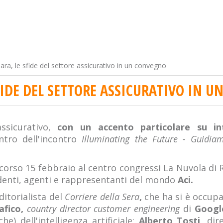
ara, le sfide del settore assicurativo in un convegno
SFIDE DEL SETTORE ASSICURATIVO IN 
sicurativo,
con un accento particolare su intel
ntro dell'incontro
Illuminating the Future - Guidiamo
scorso 15 febbraio al centro congressi La Nuvola di
ndenti, agenti e rappresentanti del mondo
Aci.
ditorialista del
Corriere della Sera
,
che ha si è occupa
afico,
country director customer engineering
di
Google
e) dell'intelligenza artificiale;
Alberto Tosti,
dire