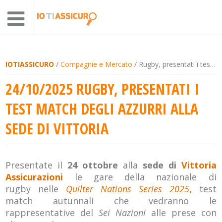
IOTIASSICURO
/
Compagnie e Mercato
/ Rugby, presentati i test match degli azzurri alla sede di Vittoria
24/10/2025 RUGBY, PRESENTATI I
TEST MATCH DEGLI AZZURRI ALLA
SEDE DI VITTORIA
Presentate il
24 ottobre
alla
sede di
Vittoria
Assicurazioni
le gare della nazionale di
rugby nelle
Quilter Nations Series 2025
,
test
match autunnali che vedranno le
rappresentative del
Sei Nazioni
alle prese con