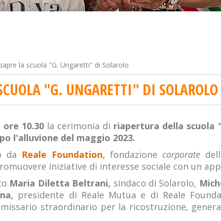
iapre la scuola "G. Ungaretti" di Solarolo
 SCUOLA "G. UNGARETTI" DI SOLAROLO
 ore 10.30
la cerimonia di
riapertura della scuola "
opo l'alluvione del maggio 2023.
to da
Reale Foundation,
fondazione
corporate
del
 promuovere iniziative di interesse sociale con un ap
ato
Maria Diletta Beltrani,
sindaco di Solarolo,
Miche
na,
presidente di Reale Mutua e di Reale Found
missario straordinario per la ricostruzione, gener