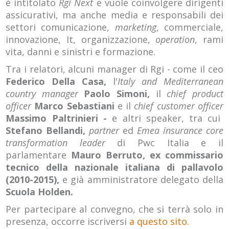
è intitolato
Rgi Next
e vuole coinvolgere dirigenti
assicurativi, ma anche media e responsabili dei
settori comunicazione,
marketing
, commerciale,
innovazione, It, organizzazione,
operation
, rami
vita, danni e sinistri e formazione.
Tra i relatori, alcuni manager di Rgi - come il
ceo
Federico Della Casa,
l'
Italy and Mediterranean
country manager
Paolo Simoni,
il
chief product
officer
Marco Sebastiani
e il
chief customer officer
Massimo Paltrinieri -
e
altri speaker, tra cui
Stefano Bellandi,
partner
ed
Emea insurance core
transformation leader
di Pwc Italia e il
parlamentare
Mauro Berruto, ex commissario
tecnico della nazionale italiana di pallavolo
(2010-2015),
e già amministratore delegato della
Scuola Holden.
Per partecipare al convegno, che si terrà solo in
presenza, occorre iscriversi
a questo sito.