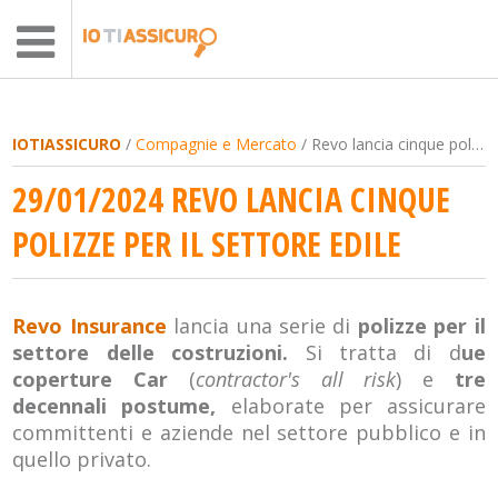
IOTIASSICURO
/
Compagnie e Mercato
/ Revo lancia cinque polizze per il settore edile
29/01/2024 REVO LANCIA CINQUE
POLIZZE PER IL SETTORE EDILE
Revo Insurance
lancia una serie di
polizze per il
settore delle costruzioni.
Si tratta di d
ue
coperture Car
(
contractor's all risk
) e
tre
decennali postume,
elaborate per assicurare
committenti e aziende nel settore pubblico e in
quello privato.