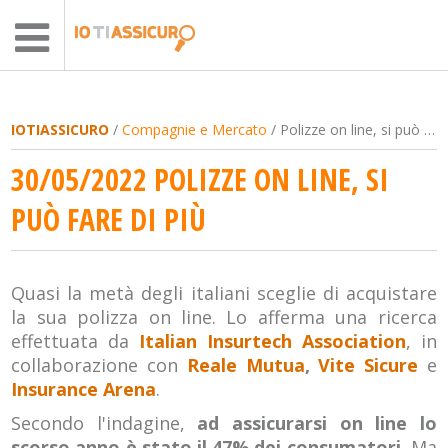
IOTIASSICURO
/
Compagnie e Mercato
/ Polizze on line, si può fare di più
30/05/2022 POLIZZE ON LINE, SI
PUÒ FARE DI PIÙ
Quasi la metà degli italiani sceglie di acquistare
la sua polizza on line. Lo afferma una ricerca
effettuata da
Italian Insurtech Association
, in
collaborazione con
Reale Mutua
,
Vite Sicure
e
Insurance Arena
.
Secondo l'indagine,
ad assicurarsi on line lo
scorso anno è stato il 47% dei consumatori.
Ma