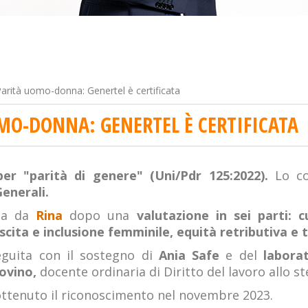
arità uomo-donna: Genertel è certificata
MO-DONNA: GENERTEL È CERTIFICATA
per "parità di genere" (Uni/Pdr 125:2022).
Lo c
enerali.
ata da
Rina
dopo una
valutazione in sei parti: 
scita e inclusione femminile, equità retributiva e t
seguita con il sostegno di
Ania Safe
e del
laborat
iovino,
docente ordinaria di Diritto del lavoro allo s
ttenuto il riconoscimento nel novembre 2023.