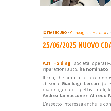
IOTIASSICURO
/
Compagnie e Mercato
/ 
25/06/2025 NUOVO CD
A21 Holding,
società operativ
riparazioni auto,
ha nominato il
Il cda, che amplia la sua comp
ci sono
Gianluigi Lercari
(pre
mantengono i rispettivi ruoli; l
Andrea Iannaccone
e
Alfredo N
L’assetto interessa anche le con