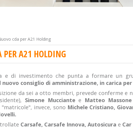
Nuovo cda per A21 Holding
A PER A21 HOLDING
a e di investimento che punta a formare un grup
 nuovo consiglio di amministrazione, in carica per 
osizione da sei a otto membri, prevede conferme e n
sidente),
Simone Mucciante
e
Matteo Masson
e "matricole", invece, sono
Michele Cristiano, Giovan
ovelli.
trollate
Carsafe, Carsafe Innova, Autosicura
e
Car