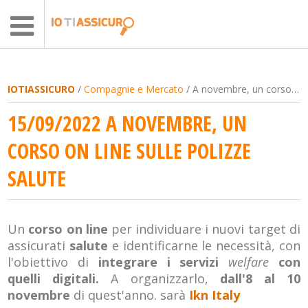
IOTIASSICURO
/
Compagnie e Mercato
/ A novembre, un corso on line sulle polizze salute
15/09/2022 A NOVEMBRE, UN
CORSO ON LINE SULLE POLIZZE
SALUTE
Un
corso on line
per individuare i nuovi target di
assicurati
salute
e identificarne le necessità, con
l'obiettivo di
integrare i servizi
welfare
con
quelli digitali.
A organizzarlo,
dall'8 al 10
novembre
di quest'anno. sarà
Ikn Italy