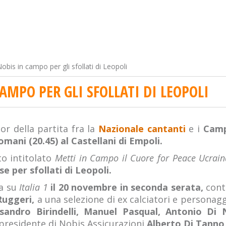
obis in campo per gli sfollati di Leopoli
AMPO PER GLI SFOLLATI DI LEOPOLI
or della partita fra la
Nazionale cantanti
e i
Camp
omani (20.45) al Castellani di Empoli.
to intitolato
Metti in Campo il Cuore for Peace Ucrai
e per sfollati di Leopoli.
ta su
Italia 1
il 20 novembre in seconda serata,
cont
Ruggeri,
a una selezione di ex calciatori e personagg
essandro Birindelli, Manuel Pasqual, Antonio Di
 presidente di Nobis Assicurazioni
Alberto Di Tanno