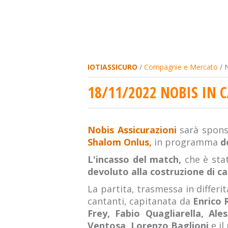
IOTIASSICURO
/
Compagnie e Mercato
/ N
18/11/2022 NOBIS IN C
Nobis Assicurazioni
sarà spons
Shalom Onlus,
in programma
d
L'incasso del match,
che è sta
devoluto alla costruzione di cas
La partita, trasmessa in differi
cantanti, capitanata da
Enrico 
Frey, Fabio Quagliarella, Al
Ventosa, Lorenzo Baglioni
e il