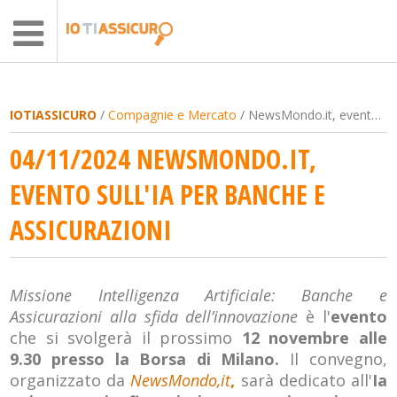
IOTIASSICURO
/
Compagnie e Mercato
/ NewsMondo.it, evento sull'Ia per banche e assicurazioni
04/11/2024 NEWSMONDO.IT,
EVENTO SULL'IA PER BANCHE E
ASSICURAZIONI
Missione Intelligenza Artificiale: Banche e
Assicurazioni alla sfida dell’innovazione
è l'
evento
che si svolgerà il prossimo
12 novembre alle
9.30 presso la Borsa di Milano.
Il convegno,
organizzato da
NewsMondo,it
,
sarà dedicato all'
Ia