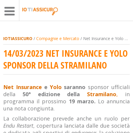
IOTIASSICURO
/
Compagnie e Mercato
/ Net Insurance e Yolo sponsor della Stramilano
14/03/2023 NET INSURANCE E YOLO
SPONSOR DELLA STRAMILANO
Net Insurance
e
Yolo
saranno
sponsor ufficiali
della
50° edizione della
Stramilano
,
in
programma il prossimo
19 marzo.
Lo annuncia
una nota congiunta.
La collaborazione prevede anche un ruolo per
Endu Restart
, copertura lanciata dalle due società
e dedicata agli sportivi di
endurance
: la soluzione