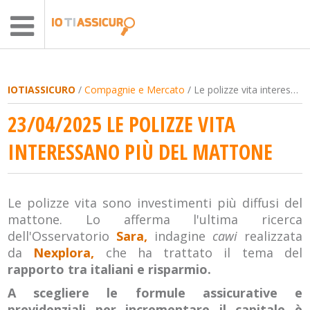
IOTIASSICURO
/
Compagnie e Mercato
/ Le polizze vita interessano più del mattone
23/04/2025 LE POLIZZE VITA
INTERESSANO PIÙ DEL MATTONE
Le polizze vita sono investimenti più diffusi del
mattone. Lo afferma l'ultima ricerca
dell'Osservatorio
Sara,
indagine
cawi
realizzata
da
Nexplora,
che ha trattato il tema del
rapporto tra italiani e risparmio.
A scegliere le formule assicurative e
previdenziali per incrementare il capitale è